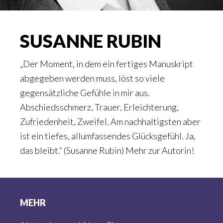
SUSANNE RUBIN
„Der Moment, in dem ein fertiges Manuskript
abgegeben werden muss, löst so viele
gegensätzliche Gefühle in mir aus.
Abschiedsschmerz, Trauer, Erleichterung,
Zufriedenheit, Zweifel. Am nachhaltigsten aber
ist ein tiefes, allumfassendes Glücksgefühl. Ja,
das bleibt.“ (Susanne Rubin) Mehr zur Autorin!
Footer
MEHR